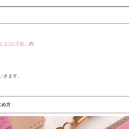
える3分手帳」
の
。
いきます。
じめ方